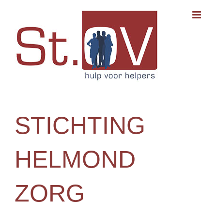
Ga
naar
inhoud
STICHTING
HELMOND
ZORG